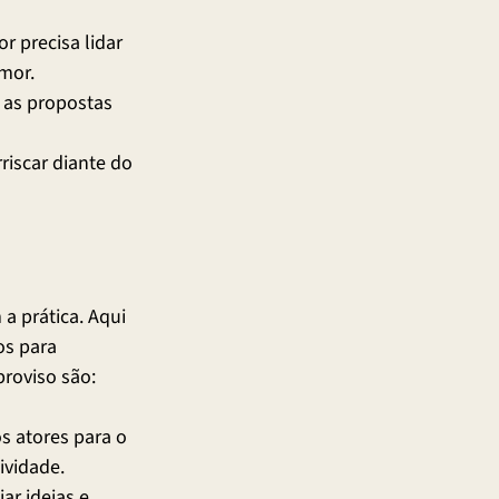
 precisa lidar 
mor.
 as propostas 
riscar diante do 
a prática. Aqui 
os para 
proviso são:
s atores para o 
ividade.
ar ideias e 