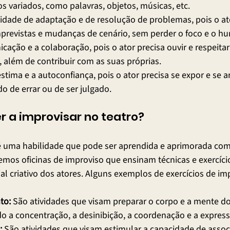
os variados, como palavras, objetos, músicas, etc.
dade de adaptação e de resolução de problemas, pois o ator
previstas e mudanças de cenário, sem perder o foco e o hu
ação e a colaboração, pois o ator precisa ouvir e respeitar
, além de contribuir com as suas próprias.
stima e a autoconfiança, pois o ator precisa se expor e se ar
o de errar ou de ser julgado.
 a improvisar no teatro?
é uma habilidade que pode ser aprendida e aprimorada com 
temos oficinas de improviso que ensinam técnicas e exercíci
al criativo dos atores. Alguns exemplos de exercícios de im
to:
 São atividades que visam preparar o corpo e a mente do
o a concentração, a desinibição, a coordenação e a express
:
 São atividades que visam estimular a capacidade de associ