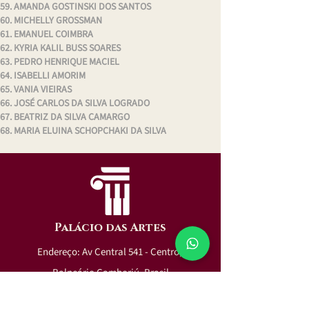
AMANDA GOSTINSKI DOS SANTOS
MICHELLY GROSSMAN
EMANUEL COIMBRA
KYRIA KALIL BUSS SOARES
PEDRO HENRIQUE MACIEL
ISABELLI AMORIM
VANIA VIEIRAS
JOSÉ CARLOS DA SILVA LOGRADO
BEATRIZ DA SILVA CAMARGO
MARIA ELUINA SCHOPCHAKI DA SILVA
Palácio das Artes
Endereço: Av Central 541 - Centro,
Balneário Camboriú, Brasil
E-mail:
contato@palaciobc.art.br