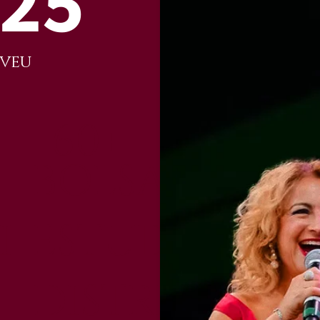
025
veu
60+
BOLSAS DE
I
ESTUDO
DISTRIBUÍDA