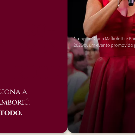
20+
*Imagem: Carla Maffioletti e K
M
EVENTOS
2025©, um evento promovido por
REGIONAIS
ciona a
amboriú.
 todo.