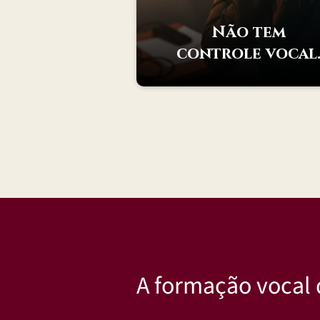
Não tem
controle vocal
A formação vocal d