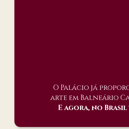
45000+
PESSOAS E
EVENTOS
O Palácio já propor
arte em Balneário C
E agora, no Brasil