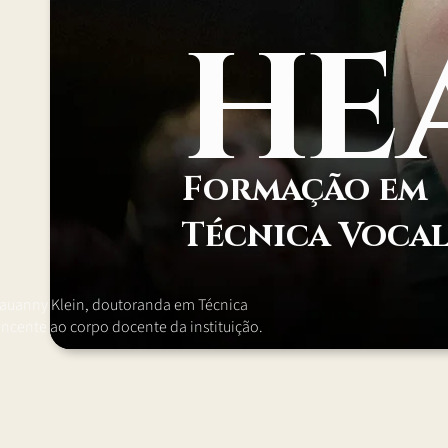
H
E
Formação em
Técnica Voca
auanny Klein, doutoranda em Técnica
encente ao corpo docente da instituição.