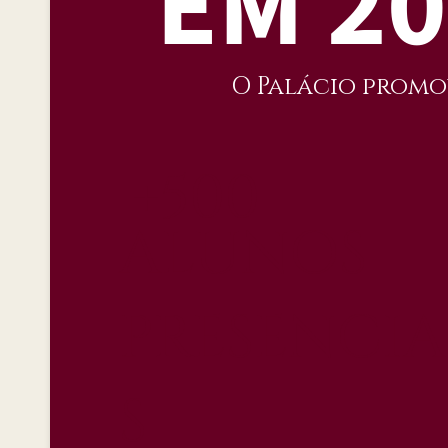
EM 2
O Palácio promo
+500
ALUNOS
PRESENCIA
S