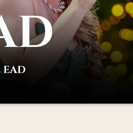
A
D
l EAD