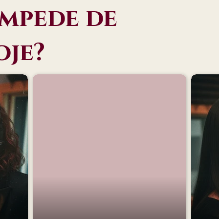
impede de
oje?