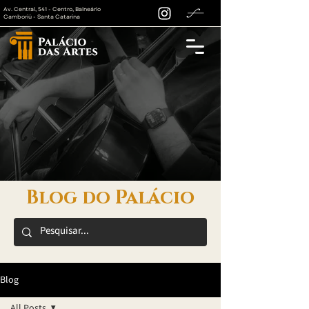
Av. Central, 541 - Centro, Balneário
Camboriú - Santa Catarina
Blog do Palácio
Blog
All Posts