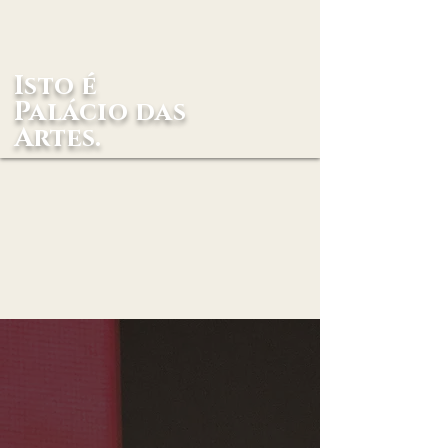
Isto é
Palácio das
Artes.