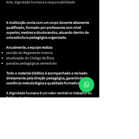
Arte, dignidade humana e responsabilidade
A instituição conta com um corpo docente altamente
qualificado, formado por professores com nível
superior, mestres e doutorandos, atuando dentro de
uma estrutura pedagógica organizada.
Anualmente, a equipe realiza:
revisão do Regimento Interno
atualização do Código de Ética
paradas pedagógicas semestrais
Todo o material didático é acompanhado e revisado
diretamente pela direção pedagógica, garantindo
coerência metodológica e qualidade formativa.
A dignidade humana é um valor central no trabalho do
Palácio das Artes.
Isso se expressa:
no respeito ao ritmo de cada aluno
no ambiente seguro e ético
no acompanhamento próximo
na responsabilidade com o palco e com o público
Aqui, formar artistas é também formar pessoas.