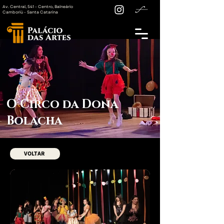
Av. Central, 541 - Centro, Balneário
Camboriú - Santa Catarina
O Circo da Dona
Bolacha
VOLTAR