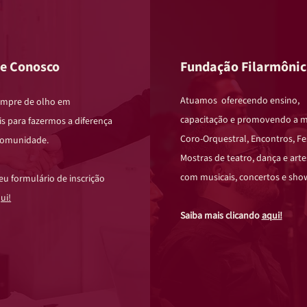
he Conosco
Fundação Filarmônic
Atuamos oferecendo ensino,
empre de olho em
capacitação e promovendo a m
is para fazermos a diferença
Coro-Orquestral, Encontros, Fes
comunidade.
Mostras de teatro, dança e artes
com musicais, concertos e sho
eu formulário de inscrição
ui!
Saiba mais clicando
aqui!