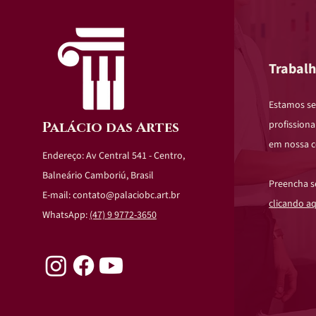
Trabal
Estamos s
profissiona
Palácio das Artes
em nossa 
Endereço: Av Central 541 - Centro,
Balneário Camboriú, Brasil
Preencha s
E-mail:
contato@palaciobc.art.br
clicando aq
WhatsApp:
(47) 9 9772-3650