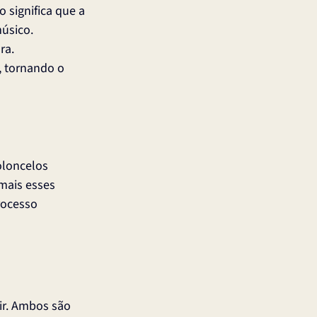
 significa que a 
úsico.
ra.
, tornando o 
oloncelos 
mais esses 
rocesso 
ir. Ambos são 