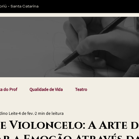
oriú - Santa Catarina
ca do Prof
Qualidade de Vida
Teatro
ino Leite
4 de fev.
2 min de leitura
e Violoncelo: A Arte d