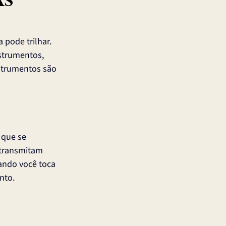
as
pode trilhar. 
strumentos, 
strumentos são 
 que se 
 transmitam 
ando você toca 
nto.