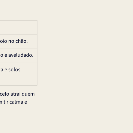
poio no chão.
do e aveludado.
a e solos 
celo atrai quem 
itir calma e 