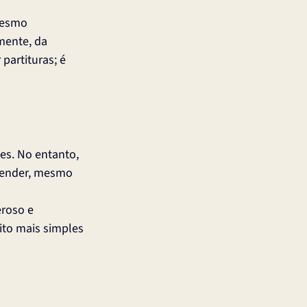
mesmo 
mente, da 
partituras; é 
es. No entanto, 
render, mesmo 
roso e 
ito mais simples 