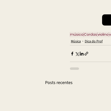
música
Cordas
violino
v
Música
Dica do Prof
Posts recentes