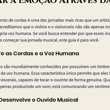
ar a Emoção Através d
to de cordas é uma das jornadas mais ricas que um artista 
 acreditamos que o violino e o violoncelo não são apenas in
pria voz humana. Se você busca entender por que esses in
o começar sua jornada musical, este guia é para você.
re as Cordas e a Voz Humana
celo são mundialmente conhecidos por possuírem um timbre
 da voz humana. Essa característica única permite que eles
iscerais, capazes de tocar o ouvinte de forma genuína. Qu
 apenas produzindo um som; está comunicando um sentime
Desenvolve o Ouvido Musical