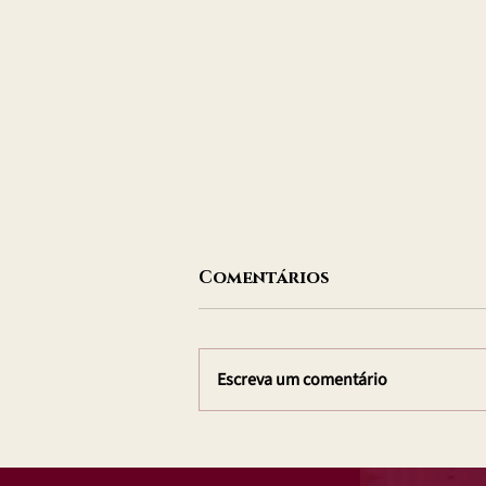
Comentários
Escreva um comentário
O que é improviso no
teatro?